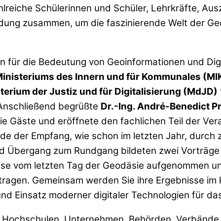
reiche Schülerinnen und Schüler, Lehrkräfte, Aus
ildung zusammen, um die faszinierende Welt der G
hen für die Bedeutung von Geoinformationen und Dig
inisteriums des Innern und für Kommunales (MI
terium der Justiz und für Digitalisierung (MdJD)
 Anschließend begrüßte
Dr.-Ing. André-Benedict P
die Gäste und eröffnete den fachlichen Teil der Ve
de der Empfang, wie schon im letzten Jahr, durch 
d Übergang zum Rundgang bildeten zwei Vorträge 
ulse vom letzten Tag der Geodäsie aufgenommen u
rtragen. Gemeinsam werden Sie ihre Ergebnisse i
d Einsatz moderner digitaler Technologien für d
 Hochschulen, Unternehmen, Behörden, Verbände un