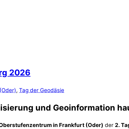
rg 2026
 (Oder)
,
Tag der Geodäsie
lisierung und Geoinformation ha
erstufenzentrum in Frankfurt (Oder)
der
2. T