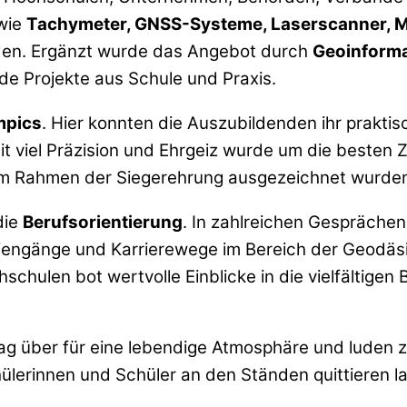
wie
Tachymeter, GNSS-Systeme, Laserscanner, M
rden. Ergänzt wurde das Angebot durch
Geoinformat
e Projekte aus Schule und Praxis.
mpics
. Hier konnten die Auszubildenden ihr prakt
t viel Präzision und Ehrgeiz wurde um die besten Z
 im Rahmen der Siegerehrung ausgezeichnet wurde
die
Berufsorientierung
. In zahlreichen Gesprächen
iengänge und Karrierewege im Bereich der Geodäsi
ulen bot wertvolle Einblicke in die vielfältigen B
g über für eine lebendige Atmosphäre und luden
chülerinnen und Schüler an den Ständen quittieren la