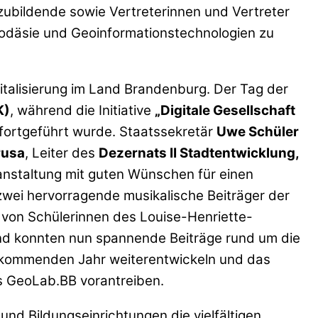
zubildende sowie Vertreterinnen und Vertreter
eodäsie und Geoinformationstechnologien zu
italisierung im Land Brandenburg. Der Tag der
K)
, während die Initiative
„Digitale Gesellschaft
fortgeführt wurde. Staatssekretär
Uwe Schüler
rusa
, Leiter des
Dezernats II Stadtentwicklung,
ranstaltung mit guten Wünschen für einen
zwei hervorragende musikalische Beiträger der
von Schülerinnen des Louise-Henriette-
nd konnten nun spannende Beiträge rund um die
m kommenden Jahr weiterentwickeln und das
as GeoLab.BB vorantreiben.
d Bildungseinrichtungen die vielfältigen