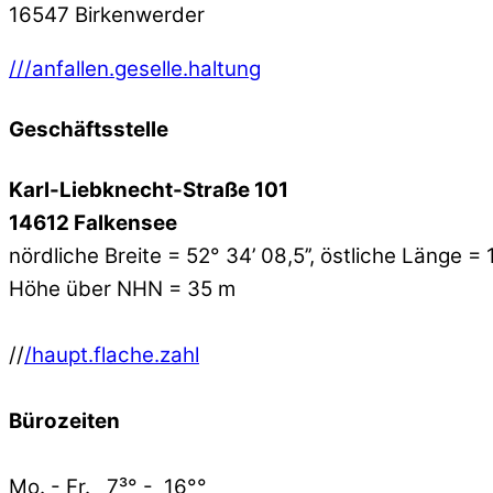
16547 Birkenwerder
///anfallen.geselle.haltung
Geschäftsstelle
Karl-Liebknecht-Straße 101
14612 Falkensee
nördliche Breite = 52° 34’ 08,5’’, östliche Länge =
Höhe über NHN = 35 m
//
/haupt.flache.zahl
Bürozeiten
Mo. - Fr. 7³° - 16°°