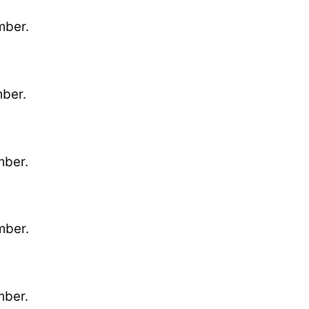
mber.
mber.
mber.
mber.
mber.