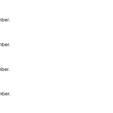
mber.
mber.
mber.
mber.