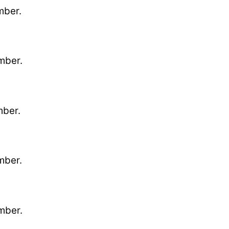
mber.
mber.
mber.
mber.
mber.