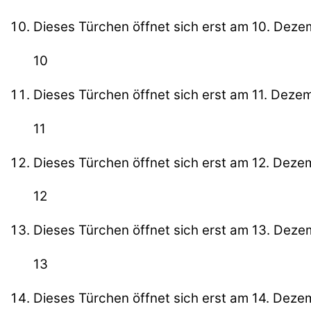
Dieses Türchen öffnet sich erst am 10. Deze
10
Dieses Türchen öffnet sich erst am 11. Deze
11
Dieses Türchen öffnet sich erst am 12. Deze
12
Dieses Türchen öffnet sich erst am 13. Deze
13
Dieses Türchen öffnet sich erst am 14. Deze