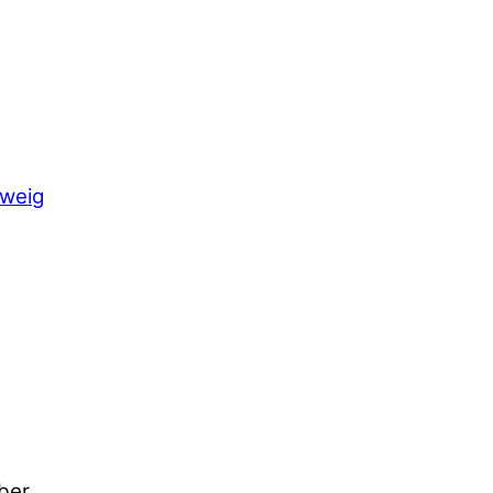
Zweig
ber.