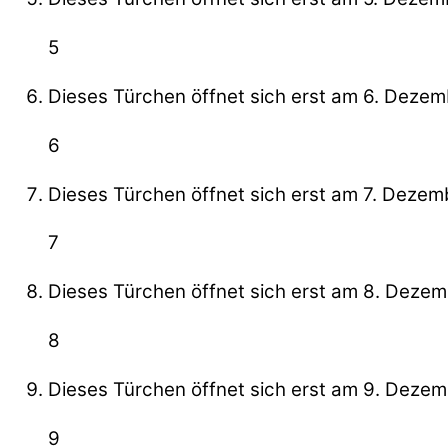
5
Dieses Türchen öffnet sich erst am 6. Dezem
6
Dieses Türchen öffnet sich erst am 7. Dezem
7
Dieses Türchen öffnet sich erst am 8. Dezem
8
Dieses Türchen öffnet sich erst am 9. Dezem
9