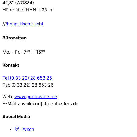
42,3’’ (WGS84)
Höhe über NHN = 35 m
//
/haupt.flache.zahl
Bürozeiten
Mo. - Fr. 7³° - 16°°
Kontakt
Tel (0 33 22) 28 653 25
Fax (0 33 22) 28 653 26
Web:
www.geobusters.de
E-Mail: ausbildung[at]geobusters.de
Social Media
Twitch