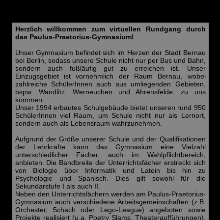
Herzlich willkommen zum virtuellen Rundgang durch
das Paulus-Praetorius-Gymnasium!
Unser Gymnasium befindet sich im Herzen der Stadt Bernau
bei Berlin, sodass unsere Schule nicht nur per Bus und Bahn,
sondern auch fußläufig gut zu erreichen ist. Unser
Einzugsgebiet ist vornehmlich der Raum Bernau, wobei
zahlreiche SchülerInnen auch aus umliegenden Gebieten,
bspw. Wandlitz, Werneuchen und Ahrensfelde, zu uns
kommen.
Unser 1994 erbautes Schulgebäude bietet unseren rund 950
SchülerInnen viel Raum, um Schule nicht nur als Lernort,
sondern auch als Lebensraum wahrzunehmen.
Aufgrund der Größe unserer Schule und der Qualifikationen
der Lehrkräfte kann das Gymnasium eine Vielzahl
unterschiedlicher Fächer, auch im Wahlpflichtbereich,
anbieten. Die Bandbreite der Unterrichtsfächer erstreckt sich
von Biologie über Informatik und Latein bis hin zu
Psychologie und Spanisch. Dies gilt sowohl für die
Sekundarstufe I als auch II.
Neben den Unterrichtsfächern werden am Paulus-Praetorius-
Gymnasium auch verschiedene Arbeitsgemeinschaften (z.B.
Orchester, Schach oder Lego-League) angeboten sowie
Projekte realisiert (u.a. Poetry Slams, Theateraufführungen).